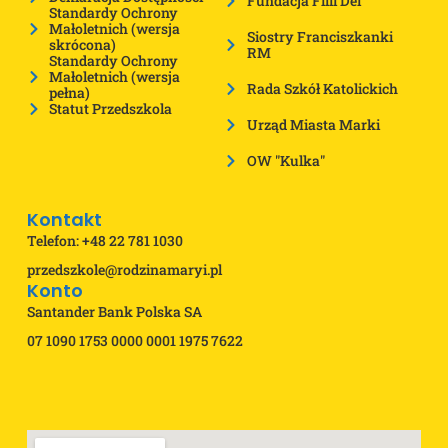
Fundacja Filii Dei
Standardy Ochrony
Małoletnich (wersja
Siostry Franciszkanki
skrócona)
RM
Standardy Ochrony
Małoletnich (wersja
Rada Szkół Katolickich
pełna)
Statut Przedszkola
Urząd Miasta Marki
OW "Kulka"
Kontakt
Telefon: +48 22 781 1030
przedszkole@rodzinamaryi.pl
Konto
Santander Bank Polska SA
07 1090 1753 0000 0001 1975 7622