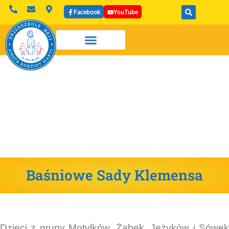
Facebook
YouTube
Baśniowe Sady Klemensa
Dzieci z grupy Motylków, Żabek, Jeżyków i Sówek