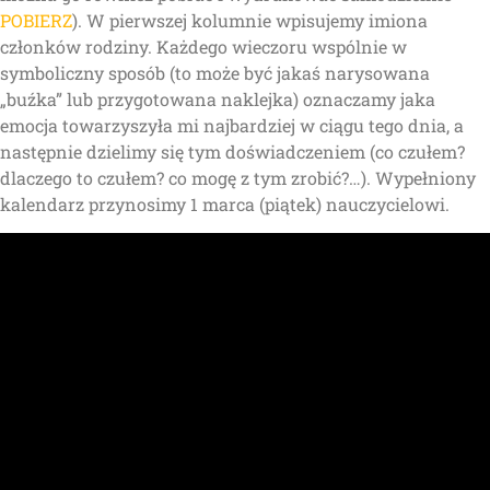
POBIERZ
). W pierwszej kolumnie wpisujemy imiona
członków rodziny. Każdego wieczoru wspólnie w
symboliczny sposób (to może być jakaś narysowana
„buźka” lub przygotowana naklejka) oznaczamy jaka
emocja towarzyszyła mi najbardziej w ciągu tego dnia, a
następnie dzielimy się tym doświadczeniem (co czułem?
dlaczego to czułem? co mogę z tym zrobić?…). Wypełniony
kalendarz przynosimy 1 marca (piątek) nauczycielowi.