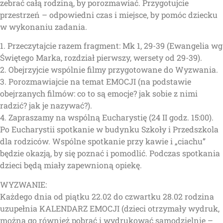
zebrać całą rodziną, by porozmawiać. Przygotujcie
przestrzeń – odpowiedni czas i miejsce, by pomóc dziecku
w wykonaniu zadania.
1. Przeczytajcie razem fragment: Mk 1, 29-39 (Ewangelia wg
Świętego Marka, rozdział pierwszy, wersety od 29-39).
2. Obejrzyjcie wspólnie filmy przygotowane do Wyzwania.
3. Porozmawiajcie na temat EMOCJI (na podstawie
obejrzanych filmów: co to są emocje? jak sobie z nimi
radzić? jak je nazywać?).
4. Zapraszamy na wspólną Eucharystię (24 II godz. 15:00).
Po Eucharystii spotkanie w budynku Szkoły i Przedszkola
dla rodziców. Wspólne spotkanie przy kawie i „ciachu”
będzie okazją, by się poznać i pomodlić. Podczas spotkania
dzieci będą miały zapewnioną opiekę.
WYZWANIE:
Każdego dnia od piątku 22.02 do czwartku 28.02 rodzina
uzupełnia KALENDARZ EMOCJI (dzieci otrzymały wydruk,
można go również pobrać i wydrukować samodzielnie –