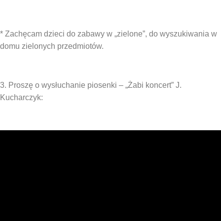
* Zachęcam dzieci do zabawy w „zielone”, do wyszukiwania w
domu zielonych przedmiotów.
3. Proszę o wysłuchanie piosenki – „Żabi koncert” J.
Kucharczyk: