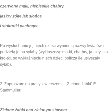
czerwone maki, niebieskie chabry,
jaskry żółte jak słońce
i stokrotki pachnące.
Po wysłuchaniu jej niech dzieci wymienią nazwy kwiatów i
podzielą je na sylaby (wyklaszczą: ma-ki, cha-bry, ja-skry, sto-
kro-tki, po wyklaśnięciu niech dzieci policzą ile usłyszały
sylab).
2. Zapraszam do pracy z wierszem – „Zielone żabki” E.
Stadtmuller:
Zielone żabki nad zielonym stawem