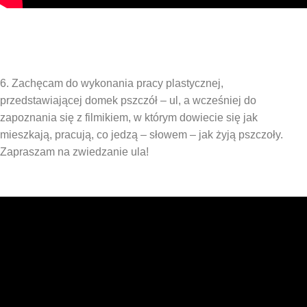
6. Zachęcam do wykonania pracy plastycznej,
przedstawiającej domek pszczół – ul, a wcześniej do
zapoznania się z filmikiem, w którym dowiecie się jak
mieszkają, pracują, co jedzą – słowem – jak żyją pszczoły.
Zapraszam na zwiedzanie ula!