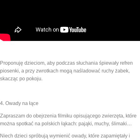
Proponuję dzieciom, aby podczas słuchania śpiewały refren
piosenki, a przy zwrotkach mogą naśladować ruchy żabek,
skacząc po pokoju.
4. Owady na łące
Zapraszam do obejrzenia filmiku opisującego zwierzęta, które
można spotkać na polskich łąkach: pająki, muchy, ślimaki…
Niech dzieci spróbują wymienić owady, które zapamiętały i