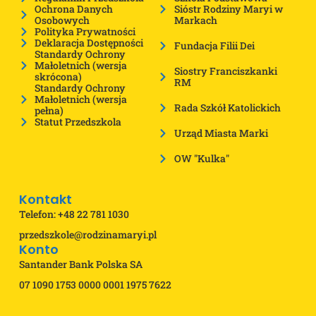
Ochrona Danych
Sióstr Rodziny Maryi w
Osobowych
Markach
Polityka Prywatności
Deklaracja Dostępności
Fundacja Filii Dei
Standardy Ochrony
Małoletnich (wersja
Siostry Franciszkanki
skrócona)
RM
Standardy Ochrony
Małoletnich (wersja
Rada Szkół Katolickich
pełna)
Statut Przedszkola
Urząd Miasta Marki
OW "Kulka"
Kontakt
Telefon: +48 22 781 1030
przedszkole@rodzinamaryi.pl
Konto
Santander Bank Polska SA
07 1090 1753 0000 0001 1975 7622